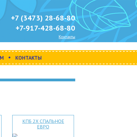
+7 (3473) 28-68-80
+7-917-428-68-80
Контакты
•
АМ
КОНТАКТЫ
КПБ 2Х СПАЛЬНОЕ
ЕВРО