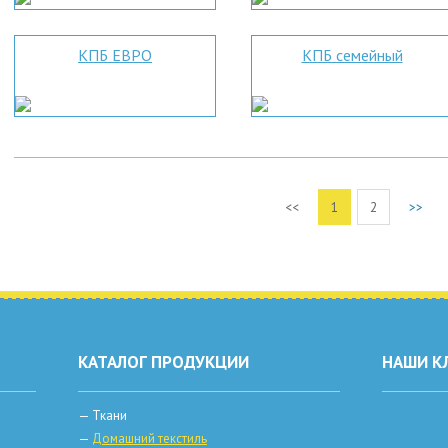
КПБ ЕВРО
КПБ семейный
<<
1
2
>>
КАТАЛОГ ПРОДУКЦИИ
НАШИ К
—
Ткани
—
Домашний текстиль