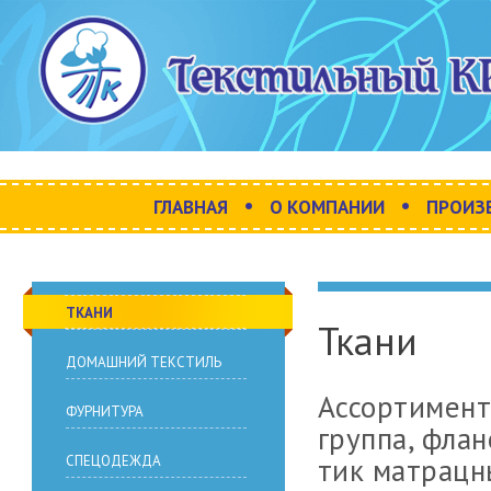
•
•
ГЛАВНАЯ
О КОМПАНИИ
ПРОИЗ
ТКАНИ
Ткани
ДОМАШНИЙ ТЕКСТИЛЬ
Ассортимент
ФУРНИТУРА
группа, флан
тик матрацны
СПЕЦОДЕЖДА