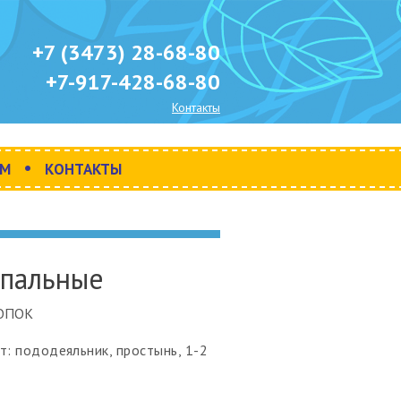
+7 (3473) 28-68-80
+7-917-428-68-80
Контакты
•
АМ
КОНТАКТЫ
спальные
ОПОК
т: п
ододеяльник, простынь, 1-2